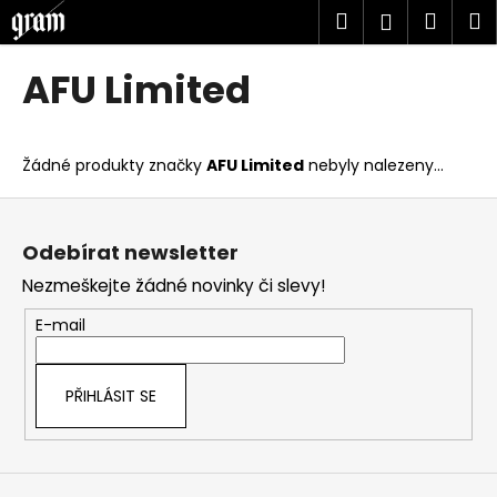
K
Přejít
Hledat
Náku
M
Přihlášen
na
o
obsah
Zpět
Zpět
košík
š
AFU Limited
í
C
k
o
Žádné produkty značky
AFU Limited
nebyly nalezeny...
p
o
Z
t
á
Odebírat newsletter
ř
p
Nezmeškejte žádné novinky či slevy!
e
a
b
t
E-mail
u
í
j
PŘIHLÁSIT SE
e
t
e
n