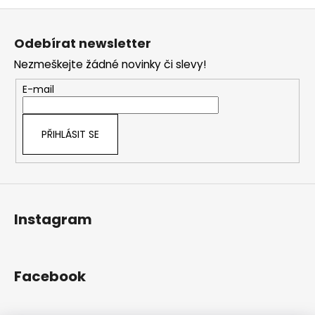
v
Z
l
á
á
Odebírat newsletter
d
p
a
Nezmeškejte žádné novinky či slevy!
a
c
t
E-mail
í
í
p
r
PŘIHLÁSIT SE
v
k
y
v
ý
Instagram
p
i
s
u
Facebook