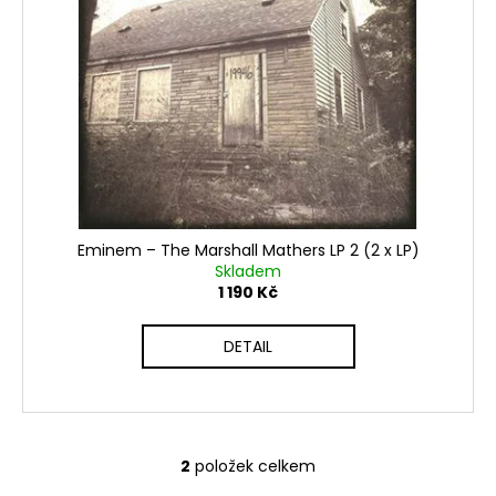
č
u
j
e
m
e
Eminem ‎– The Marshall Mathers LP 2 (2 x LP)
Skladem
1 190 Kč
DETAIL
2
položek celkem
O