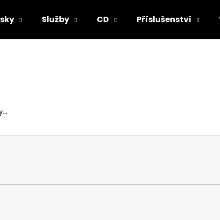
sky
Služby
CD
Příslušenství
Co potřebujete najít?
HLEDAT
...
Doporučujeme