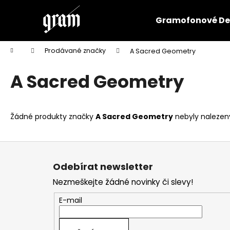
K
Přejít
na
o
Gramofonové De
obsah
Zpět
Zpět
š
do
do
í
Domů
Prodávané značky
A Sacred Geometry
k
obchodu
obchodu
A Sacred Geometry
Žádné produkty značky
A Sacred Geometry
nebyly nalezeny
Z
á
Odebírat newsletter
p
Nezmeškejte žádné novinky či slevy!
a
t
E-mail
í