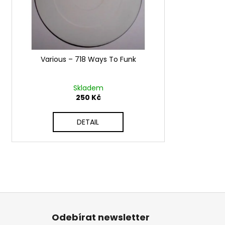
d
r
u
o
k
d
t
u
ů
Various ‎– 718 Ways To Funk
k
t
ů
Skladem
250 Kč
DETAIL
Z
á
Odebírat newsletter
p