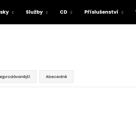
sky
Služby
CD
Příslušenství
Co potřebujete najít?
HLEDAT
ejprodávanější
Abecedně
Doporučujeme