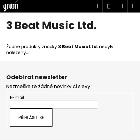
K
Přejít
Hledat
Náku
M
Přihlášen
na
o
obsah
Zpět
Zpět
košík
š
3 Beat Music Ltd.
í
C
k
o
Žádné produkty značky
3 Beat Music Ltd.
nebyly
p
nalezeny...
o
Z
t
á
ř
Odebírat newsletter
p
e
Nezmeškejte žádné novinky či slevy!
a
b
t
u
E-mail
í
j
e
PŘIHLÁSIT SE
t
e
n