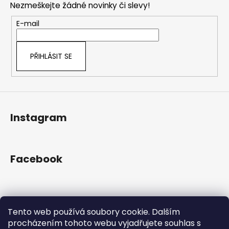
č
a
Nezmeškejte žádné novinky či slevy!
a
u
c
t
j
E-mail
í
e
í
p
m
r
e
PŘIHLÁSIT SE
v
k
y
v
ý
Instagram
p
i
s
u
Facebook
Přijímáme online platby
Tento web používá soubory cookie. Dalším
procházením tohoto webu vyjadřujete souhlas s