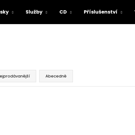
sky
Služby
CD
Příslušenství
Co potřebujete najít?
HLEDAT
ejprodávanější
Abecedně
Doporučujeme