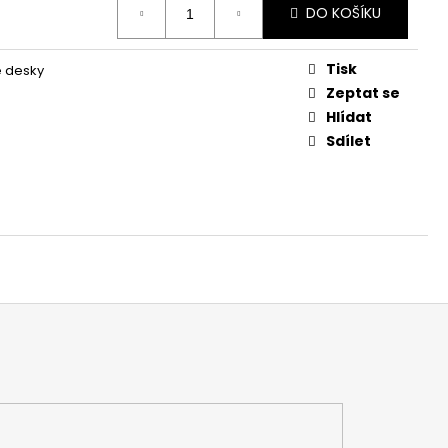
DO KOŠÍKU
Tisk
é desky
Zeptat se
Hlídat
Sdílet