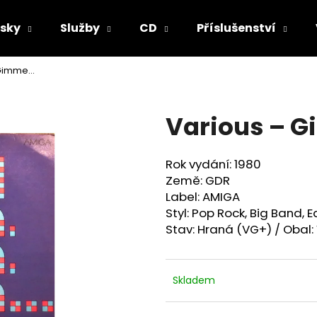
sky
Služby
CD
Příslušenství
imme...
Co potřebujete najít?
Various – 
HLEDAT
Rok vydání: 1980
Země: GDR
Doporučujeme
Label: AMIGA
Styl:
Pop Rock, Big Band, E
Stav: Hraná (VG+) / Obal:
Skladem