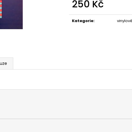
250 Kč
Měrná
cena:
Kategorie
:
vinylov
kuze