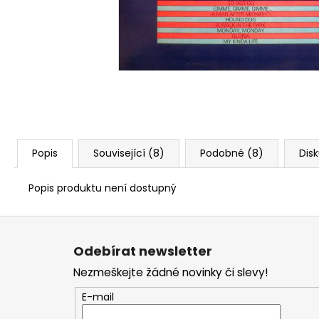
Popis
Související (8)
Podobné (8)
Dis
Popis produktu není dostupný
Z
á
Odebírat newsletter
p
Nezmeškejte žádné novinky či slevy!
a
t
E-mail
í