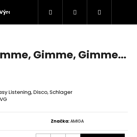
Hledat
Přihlášení
Nákupní
Výroba vinylových desek
Výkup gramofonových 
košík
Gimme, Gimme, Gimme...
asy Listening, Disco, Schlager
 VG
Značka:
AMIGA