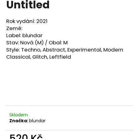
Untitled
a
j
Rok vydání:
2021
í
Země:
t
Label: blundar
?
Stav: Nov
á
(M) / Obal: M
Style:
Techno, Abstract, Experimental, Modern
Classical, Glitch, Leftfield
HLEDAT
D
o
p
Skladem
o
Značka:
blundar
r
u
520 Kč