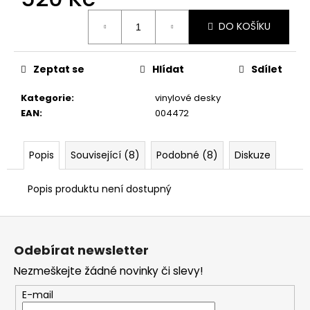
č
u
Měrná
DO KOŠÍKU
cena:
j
e
m
Zeptat se
Hlídat
Sdílet
e
Kategorie
:
vinylové desky
EAN
:
004472
Popis
Související (8)
Podobné (8)
Diskuze
Popis produktu není dostupný
Z
á
Odebírat newsletter
p
Nezmeškejte žádné novinky či slevy!
a
t
E-mail