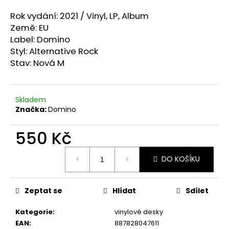
a
Rok vydání: 2021 /
Vinyl, LP, Album
j
Země: EU
í
Label: Domino
t
Styl: Alternative Rock
Stav: Nová M
?
Skladem
Značka:
Domino
HLEDAT
550 Kč
Měrná
DO KOŠÍKU
cena:
D
o
p
Zeptat se
Hlídat
Sdílet
o
r
Kategorie
:
vinylové desky
u
EAN
:
887828047611