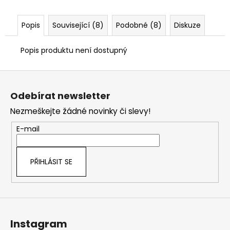
č
u
j
Popis
Související (8)
Podobné (8)
Diskuze
e
m
Popis produktu není dostupný
e
Z
á
Odebírat newsletter
p
Nezmeškejte žádné novinky či slevy!
a
t
E-mail
í
PŘIHLÁSIT SE
Instagram