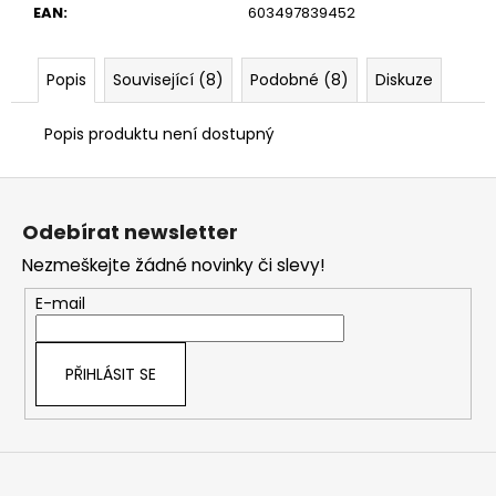
č
EAN
:
603497839452
u
j
e
Popis
Související (8)
Podobné (8)
Diskuze
m
e
Popis produktu není dostupný
Z
á
Odebírat newsletter
p
Nezmeškejte žádné novinky či slevy!
a
t
E-mail
í
PŘIHLÁSIT SE