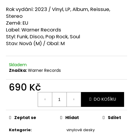
a
Rok vydání: 2023 /
Vinyl, LP, Album, Reissue,
j
Stereo
í
Země: EU
t
Label: Warner Records
Styl:
Funk, Disco, Pop Rock, Soul
?
Stav: Nová (M) / Obal: M
Skladem
HLEDAT
Značka:
Warner Records
690 Kč
D
Měrná
DO KOŠÍKU
cena:
o
p
o
Zeptat se
Hlídat
Sdílet
r
u
Kategorie
:
vinylové desky