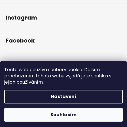
Instagram
Facebook
Přijímáme online platby
Tento web používá soubory cookie. Dalším
procházením tohoto webu vyjadřujete souhlas s
jejich používáním.
Nastavení
Vytvořil Shoptet
Copyright 2026
Gram Records
. Všechna práva
Otevřeno Út - Pá 13:00 - 19:00, So - 10:00 - 16:00 Lužická
Souhlasím
vyhrazena.
1636/31, 120 00 Praha 2-Vinohrady.