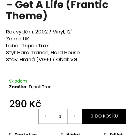
‎– Get A Life (Frantic
a
Theme)
j
í
t
Rok vydání: 2002 /
Vinyl, 12"
?
Země: UK
Label: Tripoli Trax
Styl:
Hard Trance, Hard House
Stav: Hraná (VG+) / Obal: VG
HLEDAT
Skladem
Značka:
Tripoli Trax
D
290 Kč
o
p
Měrná
o
DO KOŠÍKU
cena:
r
u
Zeptat se
Hlídat
Sdílet