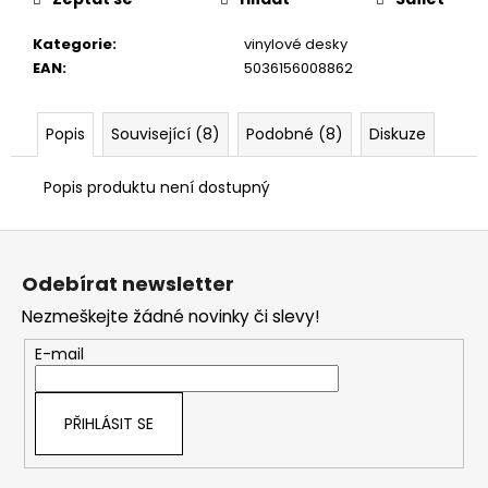
č
u
Kategorie
:
vinylové desky
j
EAN
:
5036156008862
e
m
e
Popis
Související (8)
Podobné (8)
Diskuze
Popis produktu není dostupný
Z
á
Odebírat newsletter
p
Nezmeškejte žádné novinky či slevy!
a
t
E-mail
í
PŘIHLÁSIT SE