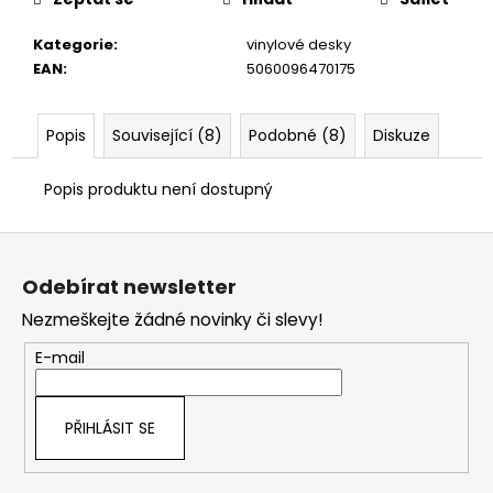
č
u
Kategorie
:
vinylové desky
j
EAN
:
5060096470175
e
m
e
Popis
Související (8)
Podobné (8)
Diskuze
Popis produktu není dostupný
Z
á
Odebírat newsletter
p
Nezmeškejte žádné novinky či slevy!
a
t
E-mail
í
PŘIHLÁSIT SE