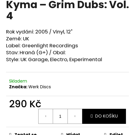
Kyma ‎– Grim Dubs: Vol.
a
4
j
í
t
Rok vydání: 2005 /
Vinyl, 12"
?
Země: UK
Label: Greenlight Recordings
Stav: Hraná (G+) / Obal:
Style:
UK Garage, Electro, Experimental
HLEDAT
Skladem
Značka:
Werk Discs
D
290 Kč
o
p
Měrná
o
DO KOŠÍKU
cena:
r
u
Zeptat se
Hlídat
Sdílet