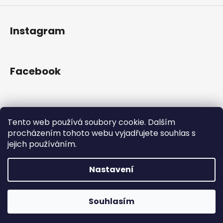
Instagram
Facebook
Přijímáme online platby
Tento web používá soubory cookie. Dalším
procházením tohoto webu vyjadřujete souhlas s
jejich používáním.
Nastavení
Vytvořil Shoptet
Copyright 2026
Gram Records
. Všechna práva
Otevřeno Út - Pá 13:00 - 19:00, So - 10:00 - 16:00 Lužická
Souhlasím
vyhrazena.
1636/31, 120 00 Praha 2-Vinohrady.