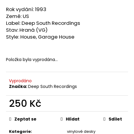
a
Rok vydání: 1993
j
Země: US
í
Label: Deep South Recordings
t
Stav: Hraná (VG)
Style: House,
Garage House
?
Položka byla vyprodána…
HLEDAT
Vyprodáno
Značka:
Deep South Recordings
D
250 Kč
o
p
Měrná
o
cena:
Zeptat se
Hlídat
Sdílet
r
u
Kategorie
:
vinylové desky