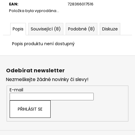
č
EAN
:
728366017516
u
Položka byla vyprodána…
j
e
m
Popis
Související (8)
Podobné (8)
Diskuze
e
Popis produktu není dostupný
Z
á
Odebírat newsletter
p
Nezmeškejte žádné novinky či slevy!
a
t
E-mail
í
PŘIHLÁSIT SE