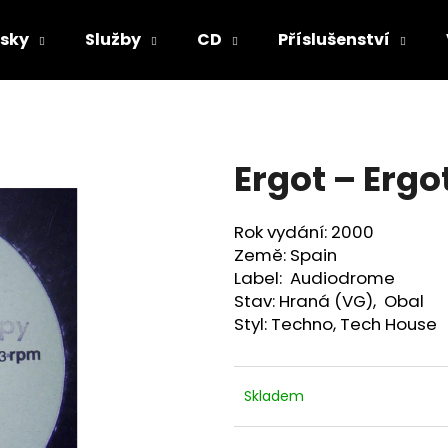
sky
Služby
CD
Příslušenství
Co potřebujete najít?
Ergot ‎– Ergo
HLEDAT
Rok vydání: 2000
Země: Spain
Doporučujeme
Label: Audiodrome
Stav: Hraná (VG), Obal
Styl:
Techno, Tech House
Skladem