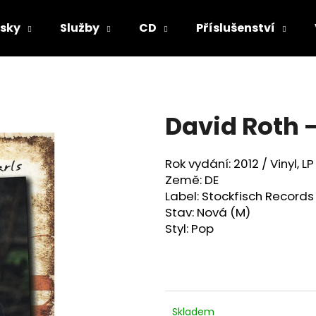
sky
Služby
CD
Příslušenství
Co potřebujete najít?
David Roth ‎
HLEDAT
Rok vydání: 2012 /
Vinyl, LP
Země: DE
Doporučujeme
Label: Stockfisch Records
Stav: Nová (M)
Styl: Pop
Skladem