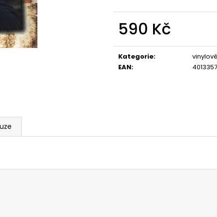
590 Kč
Měrná
cena:
Kategorie
:
vinylov
EAN
:
4013357
kuze