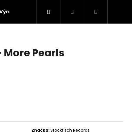
Hledat
Přihlášení
Nákupní
Výroba vinylových desek
Výkup gramofonových 
košík
– More Pearls
Značka:
Stockfisch Records