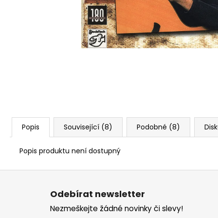
Popis
Související (8)
Podobné (8)
Dis
Popis produktu není dostupný
Z
á
Odebírat newsletter
p
Nezmeškejte žádné novinky či slevy!
a