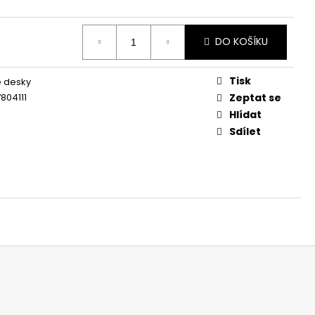
DO KOŠÍKU
Tisk
é desky
804111
Zeptat se
Hlídat
Sdílet