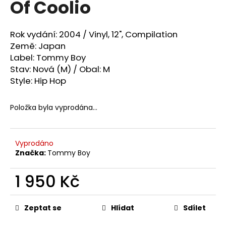
Of Coolio
a
j
Rok vydání: 2004 / Vinyl,
12", Compilation
í
Země: Japan
t
Label: Tommy Boy
?
Stav: Nová (M) / Obal: M
Style:
Hip Hop
Položka byla vyprodána…
HLEDAT
Vyprodáno
Značka:
Tommy Boy
D
o
1 950 Kč
p
o
Měrná
cena:
r
Zeptat se
Hlídat
Sdílet
u