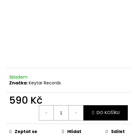
č
u
j
e
m
e
Skladem
Značka:
Keytar Records
590 Kč
Měrná
DO KOŠÍKU
cena:
Zeptat se
Hlídat
Sdílet