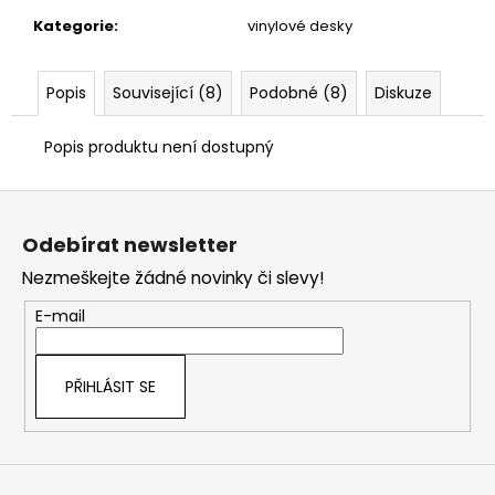
Kategorie
:
vinylové desky
Popis
Související (8)
Podobné (8)
Diskuze
Popis produktu není dostupný
Z
á
Odebírat newsletter
p
Nezmeškejte žádné novinky či slevy!
a
t
E-mail
í
PŘIHLÁSIT SE