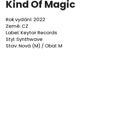
Kind Of Magic
a
j
Rok vydání: 2022
í
Země: CZ
t
Label: Keytar Records
?
Styl: Synthwave
Stav: Nová (M) / Obal: M
HLEDAT
D
o
p
o
r
u