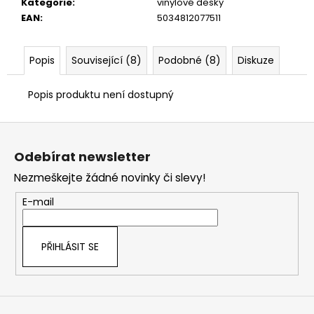
č
Kategorie
:
vinylové desky
u
EAN
:
5034812077511
j
e
Popis
Související (8)
Podobné (8)
Diskuze
m
e
Popis produktu není dostupný
Z
á
Odebírat newsletter
p
Nezmeškejte žádné novinky či slevy!
a
t
E-mail
í
PŘIHLÁSIT SE