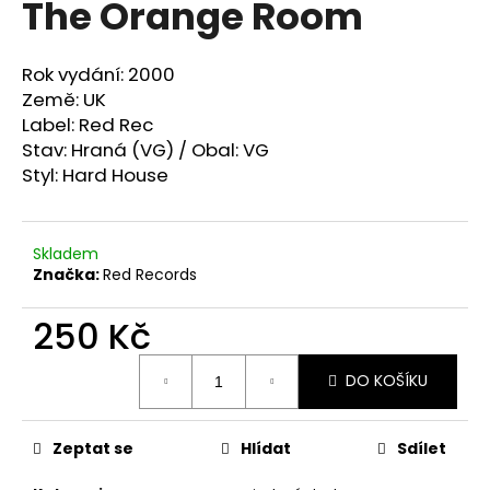
The Orange Room
a
j
Rok vydání: 2000
í
Země: UK
t
Label: Red Rec
?
Stav: Hraná (VG) / Obal: VG
Styl: Hard House
Skladem
HLEDAT
Značka:
Red Records
250 Kč
D
Měrná
o
DO KOŠÍKU
cena:
p
o
r
Zeptat se
Hlídat
Sdílet
u