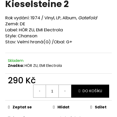
Kieselsteine 2
a
j
Rok vydání: 1974 /
Vinyl, LP, Album,
Gatefold
í
Země: DE
t
Label: HÖR ZU, EMI Electrola
?
Style: Chanson
Stav: Velmi hraná(G) /Obal: G+
Skladem
HLEDAT
Značka:
HÖR ZU, EMI Electrola
290 Kč
D
Měrná
o
DO KOŠÍKU
cena:
p
o
r
Zeptat se
Hlídat
Sdílet
u