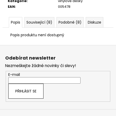
č
Kategorie
:
vinylové desky
u
EAN
:
005478
j
e
Popis
Související (8)
Podobné (8)
Diskuze
m
e
Popis produktu není dostupný
Z
á
Odebírat newsletter
p
Nezmeškejte žádné novinky či slevy!
a
t
E-mail
í
PŘIHLÁSIT SE