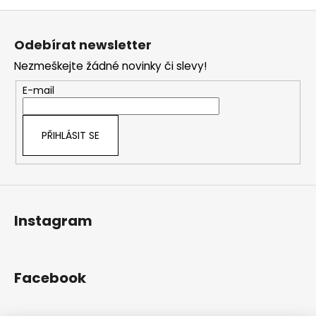
Z
á
Odebírat newsletter
p
Nezmeškejte žádné novinky či slevy!
a
t
E-mail
í
PŘIHLÁSIT SE
Instagram
Facebook