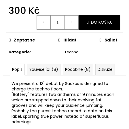
č
u
300 Kč
j
Měrná
e
DO KOŠÍKU
cena:
m
e
Zeptat se
Hlídat
Sdílet
Kategorie
:
Techno
Popis
Související (8)
Podobné (8)
Diskuze
We present a 12" debut by Suokas is designed to
charge the techno floors.
"Battery" features two anthems of 9 minutes each
which are stripped down to their evolving fat
grooves and will keep your audience jumping.
Probably the purest techno record to date on this
label, sporting true power instead of superfluous
adornings