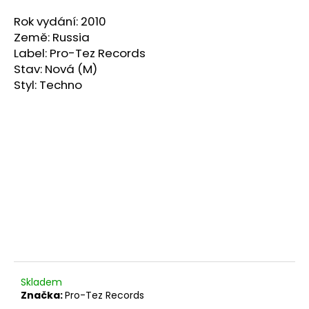
a
Rok vydání: 2010
j
Země: Russia
í
Label: Pro-Tez Records
t
Stav: Nová (M)
Styl: Techno
?
HLEDAT
D
o
p
o
r
Skladem
u
Značka:
Pro-Tez Records