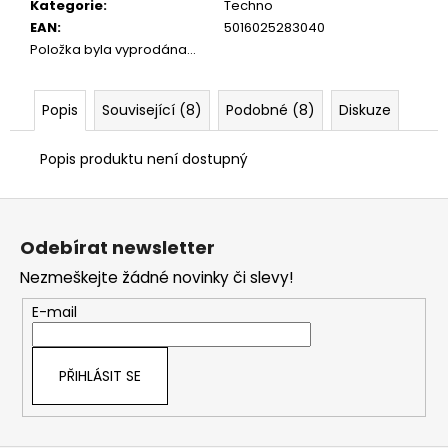
č
Kategorie
:
Techno
u
EAN
:
5016025283040
j
Položka byla vyprodána…
e
m
e
Popis
Související (8)
Podobné (8)
Diskuze
Popis produktu není dostupný
Z
á
Odebírat newsletter
p
Nezmeškejte žádné novinky či slevy!
a
t
E-mail
í
PŘIHLÁSIT SE