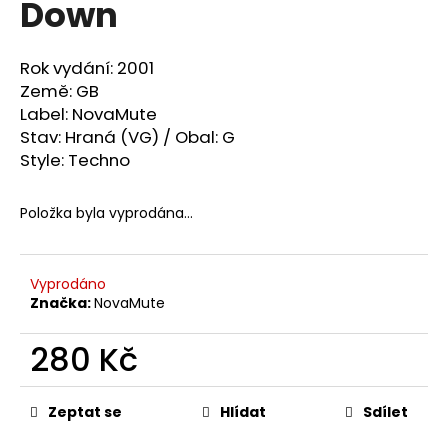
Down
a
j
Rok vydání: 2001
í
Země: GB
t
Label: NovaMute
?
Stav: Hraná (VG) / Obal: G
Style: Techno
Položka byla vyprodána…
HLEDAT
Vyprodáno
Značka:
NovaMute
D
o
280 Kč
p
o
Měrná
cena:
r
Zeptat se
Hlídat
Sdílet
u