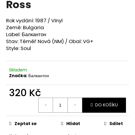
Ross
a
j
Rok vydání: 1987 / Vinyl
í
Země: Bulgaria
t
Label: Балкантон
?
Stav: Téměř Nová (NM) / Obal: VG+
Style: Soul
Skladem
HLEDAT
Značka:
Балкантон
320 Kč
D
Měrná
o
DO KOŠÍKU
cena:
p
o
r
Zeptat se
Hlídat
Sdílet
u