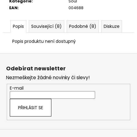
č
Kategorie
:
Soul
u
EAN
:
004688
j
e
Popis
Související (8)
Podobné (8)
Diskuze
m
e
Popis produktu není dostupný
Z
á
Odebírat newsletter
p
Nezmeškejte žádné novinky či slevy!
a
t
E-mail
í
PŘIHLÁSIT SE