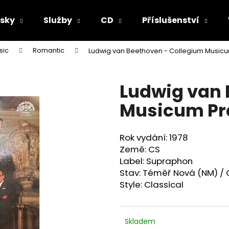
sky
Služby
CD
Příslušenství
sic
Romantic
Ludwig van Beethoven - Collegium Music
Co potřebujete najít?
Ludwig van 
HLEDAT
Musicum Pr
Rok vydání: 1978
Doporučujeme
Země: CS
Label: Supraphon
Stav: Téměř Nová (NM) / 
Style: Classical
Skladem