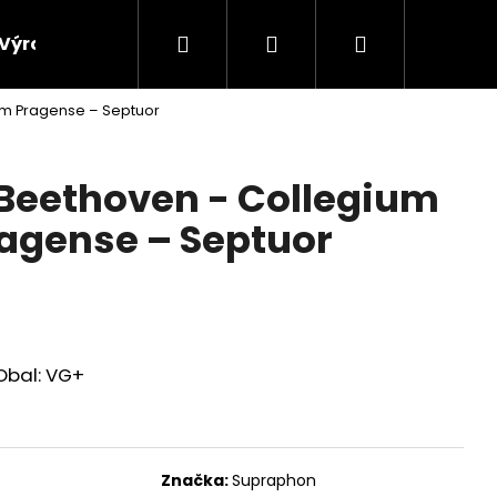
Hledat
Přihlášení
Nákupní
Výroba vinylových desek
Výkup gramofonových 
um Pragense – Septuor
košík
Beethoven - Collegium
agense – Septuor
Obal: VG+
Značka:
Supraphon