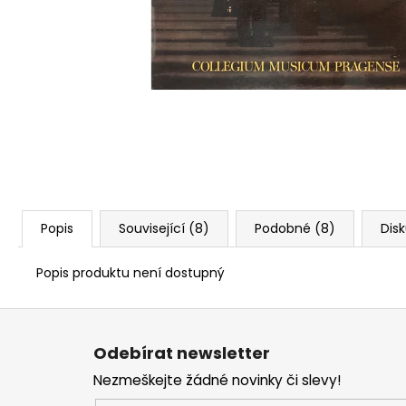
Popis
Související (8)
Podobné (8)
Dis
Popis produktu není dostupný
Z
á
Odebírat newsletter
p
Nezmeškejte žádné novinky či slevy!
a