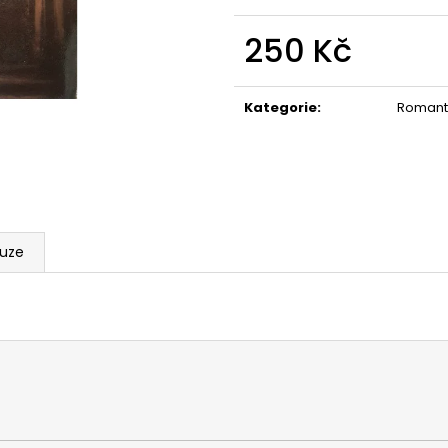
250 Kč
Měrná
cena:
Kategorie
:
Romant
kuze