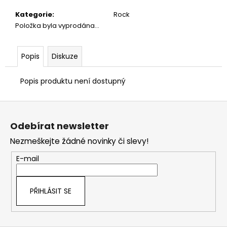
č
u
Kategorie
:
Rock
j
Položka byla vyprodána…
e
m
e
Popis
Diskuze
Popis produktu není dostupný
Z
á
Odebírat newsletter
p
Nezmeškejte žádné novinky či slevy!
a
t
E-mail
í
PŘIHLÁSIT SE