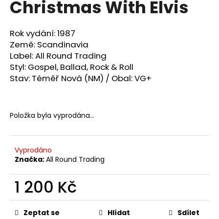
Christmas With Elvis
a
j
Rok vydání: 1987
í
Země:
Scandinavia
t
Label: All Round Trading
?
Styl:
Gospel, Ballad, Rock & Roll
Stav: Téměř Nová (NM) / Obal: VG+
HLEDAT
Položka byla vyprodána…
Vyprodáno
D
Značka:
All Round Trading
o
p
1 200 Kč
o
r
Měrná
u
cena:
Zeptat se
Hlídat
Sdílet