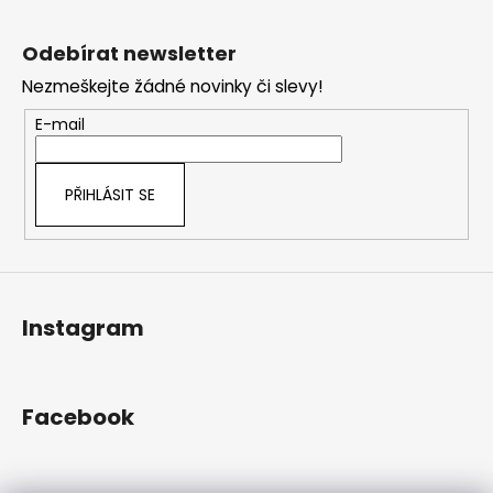
Z
á
Odebírat newsletter
p
Nezmeškejte žádné novinky či slevy!
a
t
E-mail
í
PŘIHLÁSIT SE
Instagram
Facebook