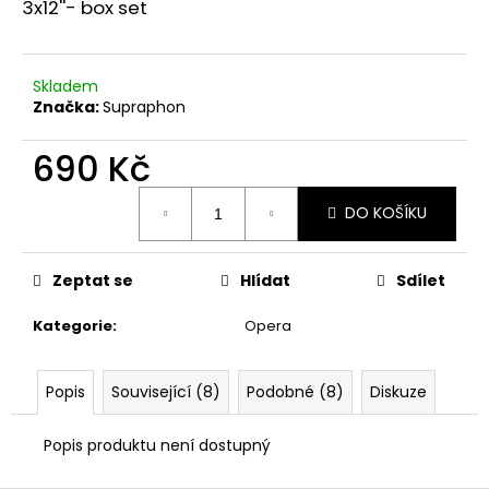
č
3x12''- box set
u
j
e
Skladem
m
Značka:
Supraphon
e
690 Kč
Měrná
DO KOŠÍKU
cena:
Zeptat se
Hlídat
Sdílet
Kategorie
:
Opera
Popis
Související (8)
Podobné (8)
Diskuze
Popis produktu není dostupný