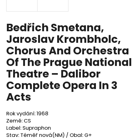
a
j
í
Bedřich Smetana,
t
Jaroslav Krombholc,
?
Chorus And Orchestra
Of The Prague National
Theatre ‎– Dalibor
HLEDAT
Complete Opera In 3
Acts
D
o
p
Rok vydání: 1968
o
Země: CS
r
Label: Supraphon
u
Stav: Téměř nová(NM) / Obal: G+