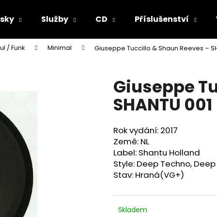
sky
Služby
CD
Příslušenství
ul / Funk
Minimal
Giuseppe Tuccillo & Shaun Reeves ‎– S
Co potřebujete najít?
Giuseppe Tu
HLEDAT
SHANTU 001
Rok vydání: 2017
Doporučujeme
Země: NL
Label: Shantu Holland
Style: Deep Techno, Deep 
Stav: Hraná(VG+)
Skladem