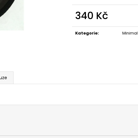
340 Kč
Měrná
cena:
Kategorie
:
Minimal
kuze