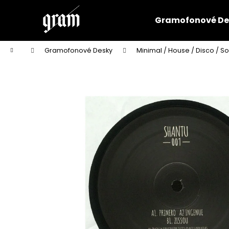
K
Přejít
na
o
Gramofonové De
obsah
Zpět
Zpět
š
do
do
í
Domů
Gramofonové Desky
Minimal / House / Disco / So
k
obchodu
obchodu