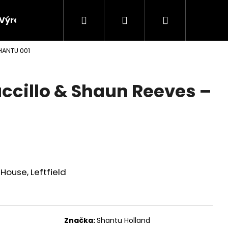
Hledat
Přihlášení
Nákupní
Výroba vinylových desek
Výkup gramofonových 
HANTU 001
košík
ccillo & Shaun Reeves ‎–
House, Leftfield
Značka:
Shantu Holland