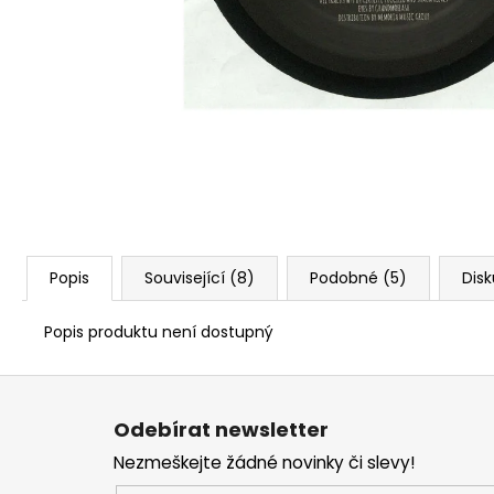
Popis
Související (8)
Podobné (5)
Dis
Popis produktu není dostupný
Z
á
Odebírat newsletter
p
Nezmeškejte žádné novinky či slevy!
a