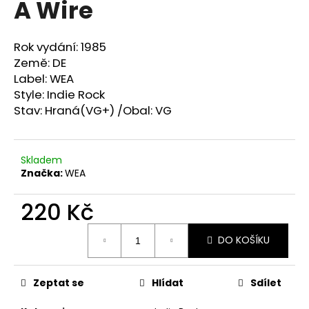
A Wire
a
j
Rok vydání: 1985
í
Země: DE
t
Label: WEA
?
Style: Indie Rock
Stav: Hraná(VG+) /Obal: VG
Skladem
HLEDAT
Značka:
WEA
220 Kč
D
Měrná
o
DO KOŠÍKU
cena:
p
o
r
Zeptat se
Hlídat
Sdílet
u