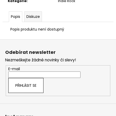
č
Kategorie
:
Indie Rock
u
j
Popis
Diskuze
e
m
e
Popis produktu není dostupný
Z
á
Odebírat newsletter
p
Nezmeškejte žádné novinky či slevy!
a
t
E-mail
í
PŘIHLÁSIT SE