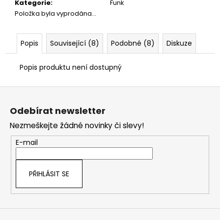
č
Kategorie
:
Funk
u
Položka byla vyprodána…
j
e
m
Popis
Související (8)
Podobné (8)
Diskuze
e
Popis produktu není dostupný
Z
á
Odebírat newsletter
p
Nezmeškejte žádné novinky či slevy!
a
t
E-mail
í
PŘIHLÁSIT SE