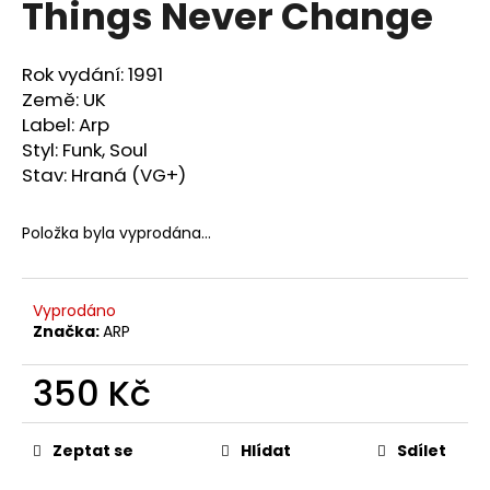
Things Never Change
a
j
Rok vydání: 1991
í
Země: UK
t
Label: Arp
?
Styl: Funk, Soul
Stav: Hraná (VG+)
Položka byla vyprodána…
HLEDAT
Vyprodáno
Značka:
ARP
D
o
350 Kč
p
o
Měrná
cena:
r
Zeptat se
Hlídat
Sdílet
u