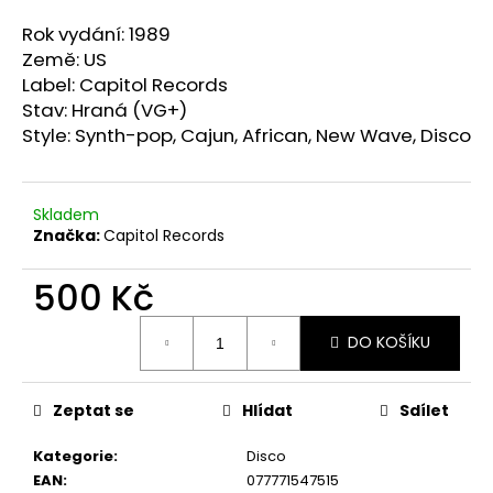
a
Rok vydání: 1989
j
Země: US
í
Label: Capitol Records
t
Stav: Hraná (VG+)
Style:
Synth-pop, Cajun, African, New Wave, Disco
?
Skladem
Značka:
Capitol Records
HLEDAT
500 Kč
Měrná
DO KOŠÍKU
cena:
D
o
p
Zeptat se
Hlídat
Sdílet
o
r
Kategorie
:
Disco
u
EAN
:
077771547515