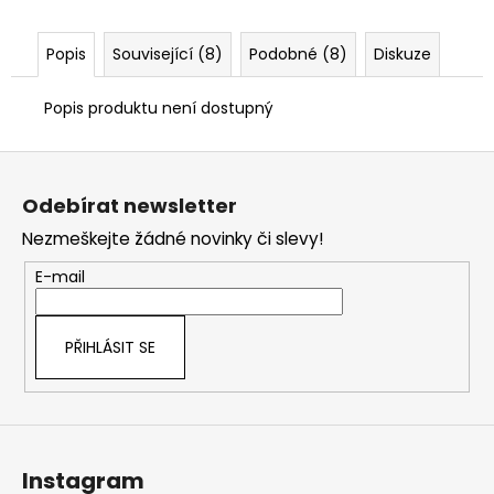
č
u
j
Popis
Související (8)
Podobné (8)
Diskuze
e
m
Popis produktu není dostupný
e
Z
á
Odebírat newsletter
p
Nezmeškejte žádné novinky či slevy!
a
t
E-mail
í
PŘIHLÁSIT SE
Instagram