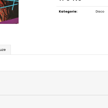
Měrná
cena:
Kategorie
:
Disco
kuze