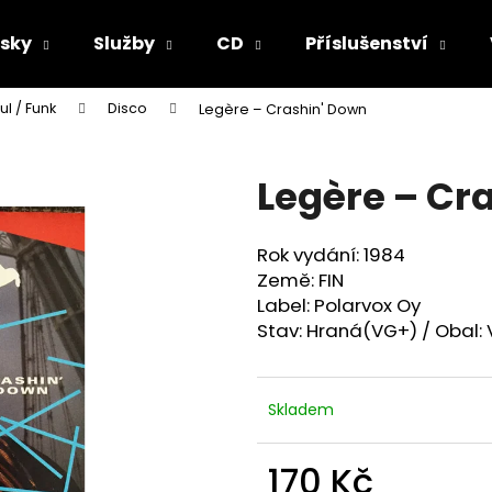
sky
Služby
CD
Příslušenství
ul / Funk
Disco
Legère ‎– Crashin' Down
Co potřebujete najít?
Legère ‎– Cr
HLEDAT
Rok vydání: 1984
Země: FIN
Doporučujeme
Label: Polarvox Oy‎
Stav: Hraná(VG+) / Obal:
Skladem
170 Kč