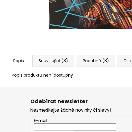
Popis
Související (8)
Podobné (8)
Dis
Popis produktu není dostupný
Z
á
Odebírat newsletter
p
Nezmeškejte žádné novinky či slevy!
a
t
E-mail
í