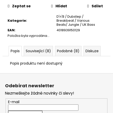
č
cena:
u
Zeptat se
Hlídat
Sdílet
j
e
D'n'B / Dubstep /
Kategorie
:
Breakbeat / Various
m
Beats/ Jungle / UK Bass
e
EAN
:
4018939150129
Položka byla vyprodána…
Popis
Související (8)
Podobné (8)
Diskuze
Popis produktu není dostupný
Z
á
Odebírat newsletter
p
Nezmeškejte žádné novinky či slevy!
a
t
E-mail
í