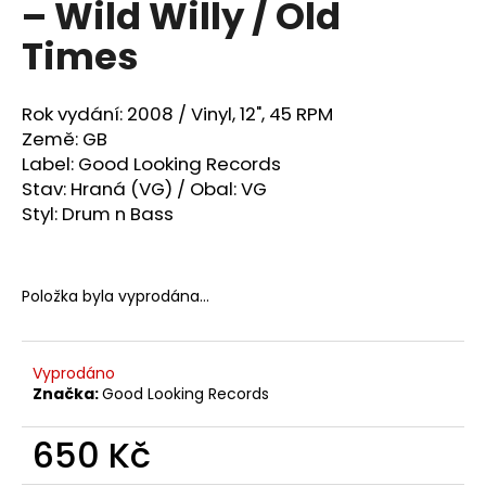
‎– Wild Willy / Old
a
Times
j
í
t
Rok vydání: 2008 /
Vinyl, 12", 45 RPM
?
Země: GB
Label: Good Looking Records
Stav: Hraná (VG) / Obal: VG
Styl:
Drum n Bass
HLEDAT
Položka byla vyprodána…
D
o
Vyprodáno
p
Značka:
Good Looking Records
o
r
650 Kč
u
Měrná