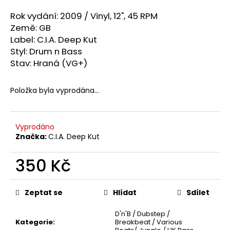
a
Rok vydání: 2009 /
Vinyl, 12", 45 RPM
j
Země: GB
í
Label: C.I.A. Deep Kut
t
Styl: Drum n Bass
Stav: Hraná (VG+)
?
Položka byla vyprodána…
HLEDAT
Vyprodáno
Značka:
C.I.A. Deep Kut
350 Kč
D
o
Měrná
p
cena:
Zeptat se
Hlídat
Sdílet
o
r
D'n'B / Dubstep /
u
Kategorie
:
Breakbeat / Various