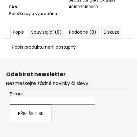
č
Beats/ Jungle / UK Bass
u
EAN
:
4018939180003
j
Položka byla vyprodána…
e
m
Popis
Související (8)
Podobné (8)
Diskuze
e
Popis produktu není dostupný
Z
á
Odebírat newsletter
p
Nezmeškejte žádné novinky či slevy!
a
t
E-mail
í
PŘIHLÁSIT SE