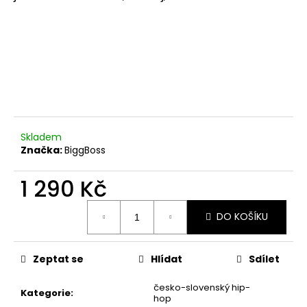
č
u
j
e
m
e
Skladem
Značka:
BiggBoss
1 290 Kč
Měrná
DO KOŠÍKU
cena:
Zeptat se
Hlídat
Sdílet
česko-slovenský hip-
Kategorie
:
hop