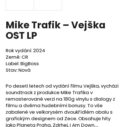
a
j
í
Mike Trafik – Vejška
t
OST LP
?
Rok vydání: 2024
Země: CR
Label: BigBoss
HLEDAT
Stav: Nová
Po deseti letech od vydání filmu Vejška, vycházi
D
soundtrack z produkce Mike Trafika v
o
remasterované verzi na 180g vinylu s dialogy z
p
filmu a dvěma hudebními bonusy. To vše
o
zabalené ve velkorysém dvoukřídlém obalu s
r
grafickým designem od Zece. Obsahuje hity
u
jako Planeta Praha, Zdrhej, I Am Down….