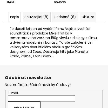
EAN
:
004536
Popis
Související (8)
Podobné (8)
Diskuze
Po deseti letech od vydání filmu Vejška, vycházi
soundtrack z produkce Mike Trafika v
remasterované verzi na 180g vinylu s dialogy z filmu
a dvěma hudebními bonusy. To vše zabalené ve
velkorysém dvoukřídlém obalu s grafickým
designem od Zece. Obsahuje hity jako Planeta
Praha, Zdrhej, I Am Down….
Z
á
Odebírat newsletter
p
Nezmeškejte žádné novinky či slevy!
a
t
E-mail
í