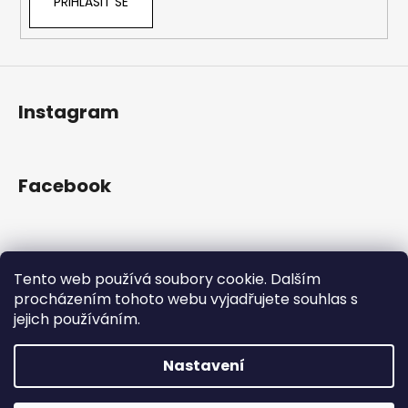
PŘIHLÁSIT SE
Instagram
Facebook
Přijímáme online platby
Tento web používá soubory cookie. Dalším
procházením tohoto webu vyjadřujete souhlas s
jejich používáním.
Nastavení
Vytvořil Shoptet
Copyright 2026
Gram Records
. Všechna práva