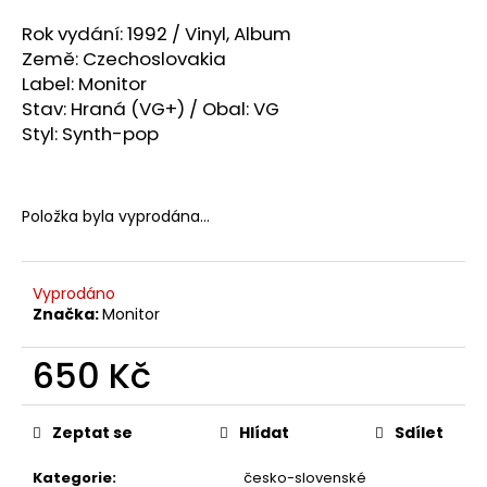
a
Rok vydání: 1992 /
Vinyl, Album
j
Země:
Czechoslovakia
í
Label: Monitor
t
Stav: Hraná (VG+) / Obal: VG
Styl:
Synth-pop
?
Položka byla vyprodána…
HLEDAT
Vyprodáno
Značka:
Monitor
D
650 Kč
o
p
Měrná
o
cena:
Zeptat se
Hlídat
Sdílet
r
u
Kategorie
:
česko-slovenské