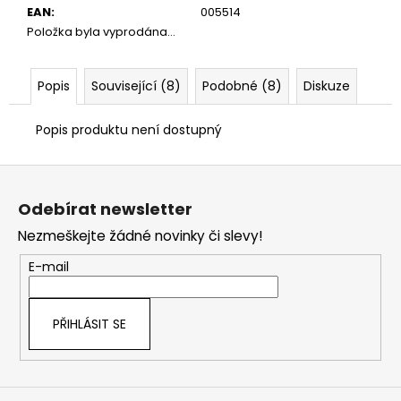
č
EAN
:
005514
u
Položka byla vyprodána…
j
e
m
Popis
Související (8)
Podobné (8)
Diskuze
e
Popis produktu není dostupný
Z
á
Odebírat newsletter
p
Nezmeškejte žádné novinky či slevy!
a
t
E-mail
í
PŘIHLÁSIT SE