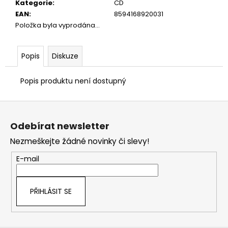
č
Kategorie
:
CD
u
EAN
:
8594168920031
j
Položka byla vyprodána…
e
m
e
Popis
Diskuze
Popis produktu není dostupný
Z
á
Odebírat newsletter
p
Nezmeškejte žádné novinky či slevy!
a
t
E-mail
í
PŘIHLÁSIT SE