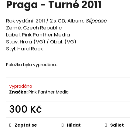
Praga - Turné 2011
a
j
Rok vydání: 2011 / 2 x
CD,
Album
,
Slipcase
í
Země:
Czech Republic
t
Label: Pink Panther Media
?
Stav: Hraá (VG) / Obal: (VG)
Styl: Hard
Rock
Položka byla vyprodána…
HLEDAT
Vyprodáno
Značka:
Pink Panther Media
D
o
300 Kč
p
o
Měrná
cena:
r
Zeptat se
Hlídat
Sdílet
u