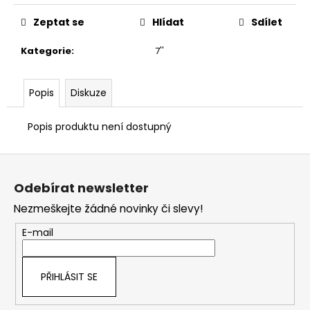
č
u
Zeptat se
Hlídat
Sdílet
j
e
Kategorie
:
7''
m
e
Popis
Diskuze
Popis produktu není dostupný
Z
á
Odebírat newsletter
p
Nezmeškejte žádné novinky či slevy!
a
t
E-mail
í
PŘIHLÁSIT SE