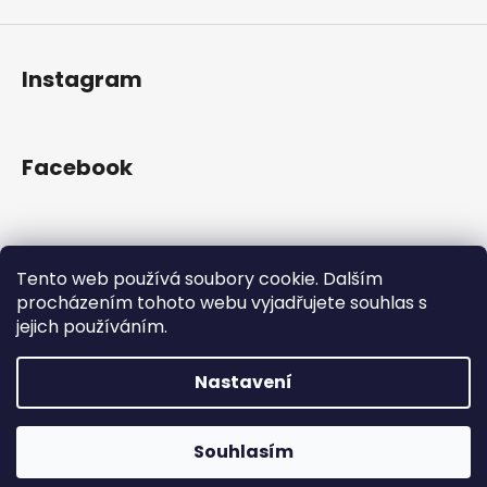
Instagram
Facebook
Přijímáme online platby
Tento web používá soubory cookie. Dalším
procházením tohoto webu vyjadřujete souhlas s
jejich používáním.
Nastavení
Vytvořil Shoptet
Copyright 2026
Gram Records
. Všechna práva
Otevřeno Út - Pá 13:00 - 19:00, So - 10:00 - 16:00 Lužická
Souhlasím
vyhrazena.
1636/31, 120 00 Praha 2-Vinohrady.