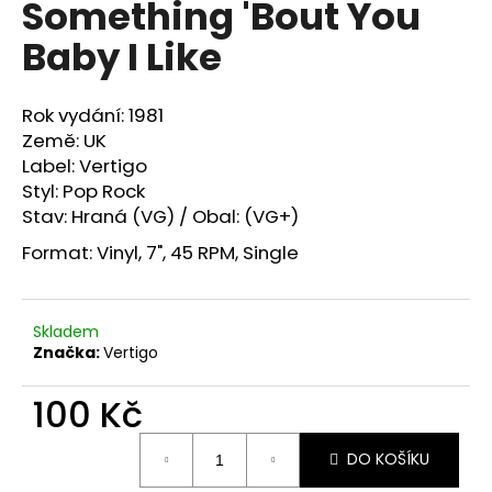
Something 'Bout You
a
Baby I Like
j
í
t
Rok vydání: 1981
?
Země: UK
Label: Vertigo
Styl:
Pop Rock
Stav: Hraná (VG) / Obal: (VG+)
Format:
Vinyl, 7", 45 RPM, Single
HLEDAT
Skladem
D
Značka:
Vertigo
o
p
100 Kč
o
Měrná
r
DO KOŠÍKU
cena:
u